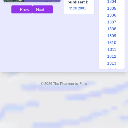
1304
publisert i:
1305
Ftb 20 2001
← Prew
Next →
1306
1307
1308
1309
1310
1311
1312
1313
1314
1315
1316
© 2026 The Phantom by Frew
1317
1318
1319
1320
1321
1322