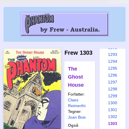
1286
1287
1288
1289
1290
1291
1292
Frew 1303
1293
1294
The
1295
1296
Ghost
1297
House
1298
Forfatter:
1299
Claes
1300
Reimerthi
1301
Tegner:
1302
Joan Boix
1303
Også