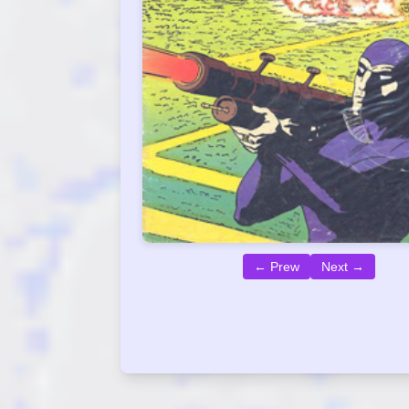
← Prew
Next →