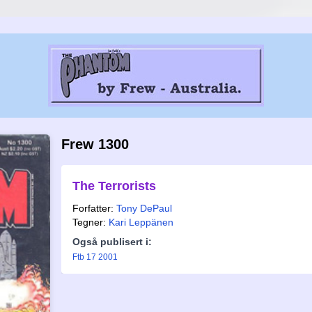
Frew 1300
The Terrorists
Forfatter:
Tony DePaul
Tegner:
Kari Leppänen
Også publisert i:
Ftb 17 2001