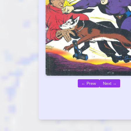
← Prew
Next →