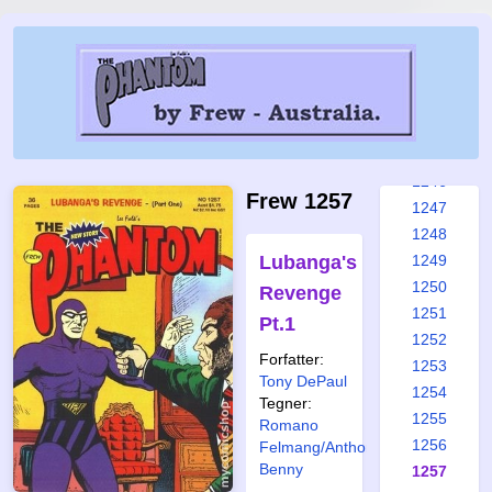
1240
1241
1242
1243
1244
1245
1246
Frew 1257
1247
1248
Lubanga's
1249
1250
Revenge
1251
Pt.1
1252
Forfatter:
1253
Tony DePaul
1254
Tegner:
1255
Romano
1256
Felmang/Anthony
Benny
1257