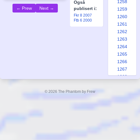
1258
Også
← Prew
Next →
publisert i:
1259
Fkr 8 2007
1260
Ftb 6 2000
1261
1262
1263
1264
1265
1266
1267
1268
1269
1270
© 2026 The Phantom by Frew
1271
1272
1273
1274
1275
1276