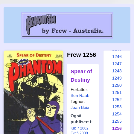
1239
1240
1241
1242
1243
1244
1245
Frew 1256
1246
1247
Spear of
1248
1249
Destiny
1250
Forfatter:
1251
Ben Raab
1252
Tegner:
1253
Joan Boix
1254
Også
1255
publisert i:
1256
Krb 7 2002
Fkr 5 2009