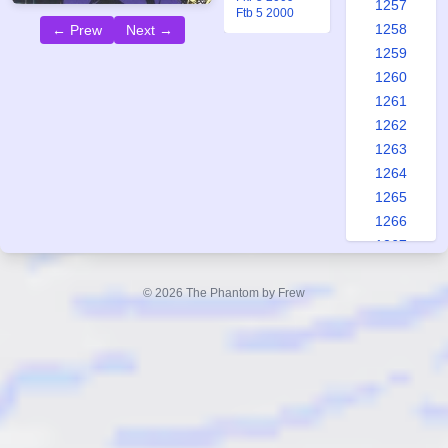
1257
Ftb 5 2000
1258
← Prew
Next →
1259
1260
1261
1262
1263
1264
1265
1266
1267
1268
1269
© 2026 The Phantom by Frew
1270
1271
1272
1273
1274
1275