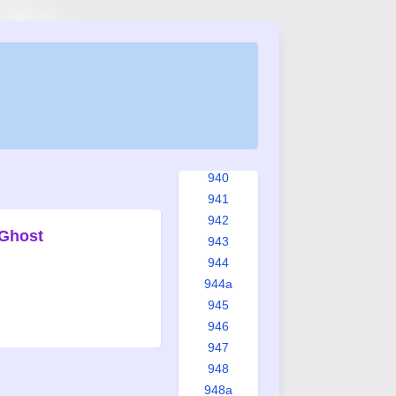
934
935
935a
936
937
938
939
939a
940
941
942
 Ghost
943
944
944a
945
946
947
948
948a