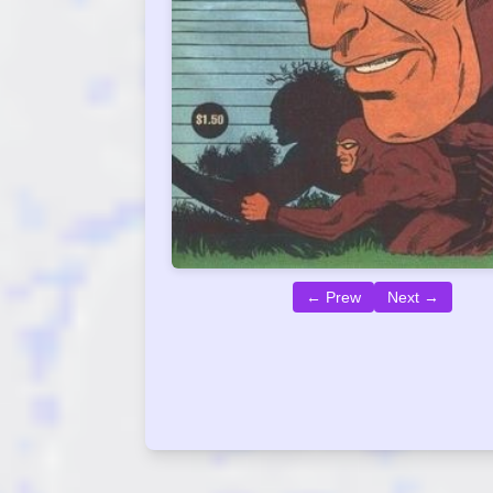
← Prew
Next →