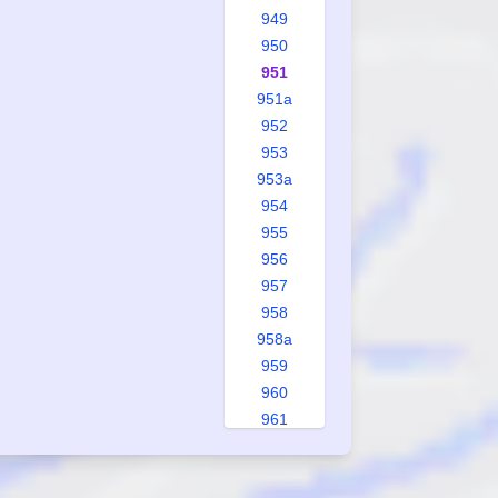
949
950
951
951a
952
953
953a
954
955
956
957
958
958a
959
960
961
962
963