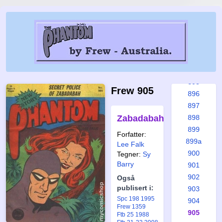
890
891
891a
892
893
894
895
Frew 905
896
897
Zabadabah
898
899
Forfatter:
899a
Lee Falk
900
Tegner:
Sy
Barry
901
902
Også
publisert i:
903
Spc 198 1995
904
Frew 1359
905
Ftb 25 1988