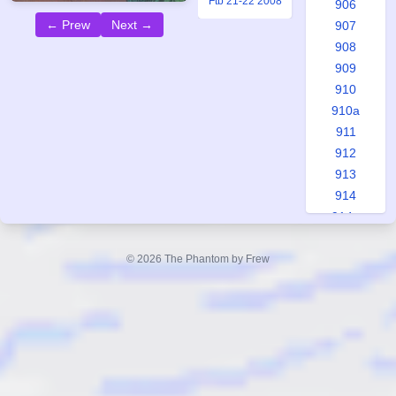
Ftb 21-22 2008
906
← Prew
Next →
907
908
909
910
910a
911
912
913
914
914a
915
916
© 2026 The Phantom by Frew
917
918
918a
919
920
921