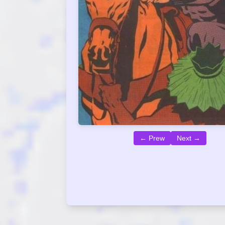
← Prew
Next →