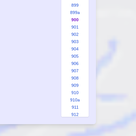
899
899a
900
901
902
903
904
905
906
907
908
909
910
910a
911
912
913
914