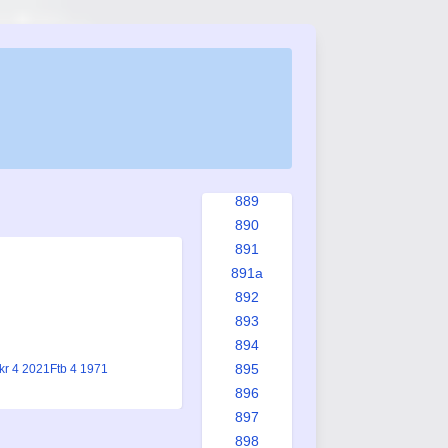
882
883
884
885
886
887
887a
888
889
890
891
891a
892
893
894
895
kr 4 2021
Ftb 4 1971
896
897
898