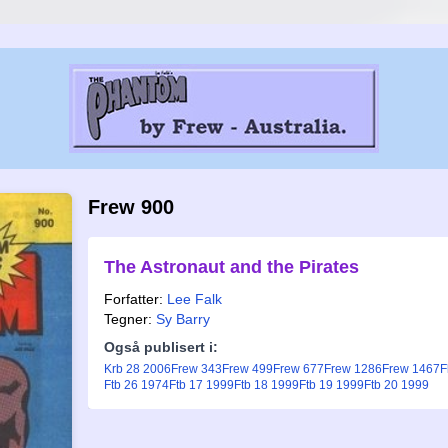
Frew 900
The Astronaut and the Pirates
Forfatter:
Lee Falk
Tegner:
Sy Barry
Også publisert i:
Krb 28 2006
Frew 343
Frew 499
Frew 677
Frew 1286
Frew 1467
F
Ftb 26 1974
Ftb 17 1999
Ftb 18 1999
Ftb 19 1999
Ftb 20 1999