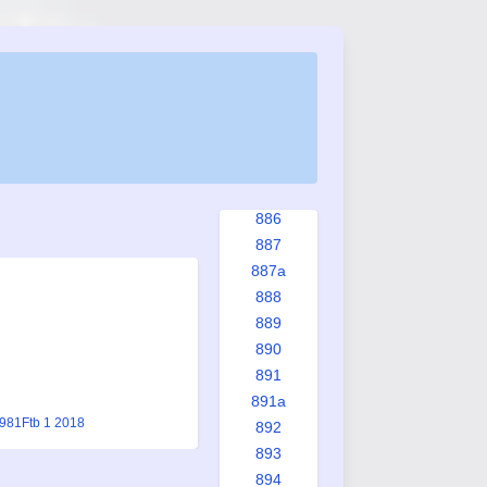
879
880
880a
881
882
883
884
885
886
887
887a
888
889
890
891
891a
1981
Ftb 1 2018
892
893
894