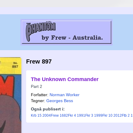
Frew 897
The Unknown Commander
Part 2
Forfatter:
Norman Worker
Tegner:
Georges Bess
Også publisert i:
Krb 15 2004
Frew 1682
Fkr 4 1991
Fkr 3 1999
Fkr 10 2012
Ftb 2 