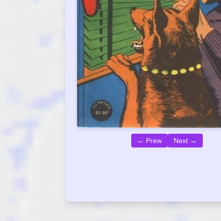
← Prew
Next →