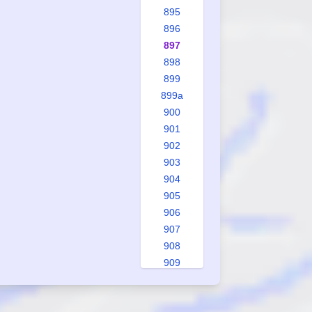
895
896
897
898
899
899a
900
901
902
903
904
905
906
907
908
909
910
910a