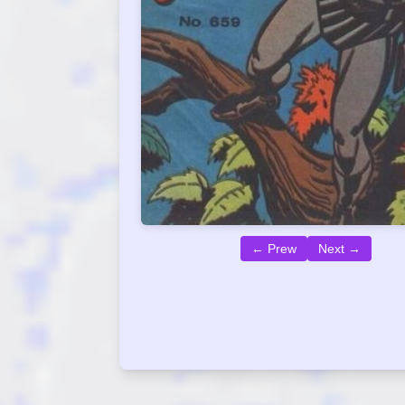
← Prew
Next →