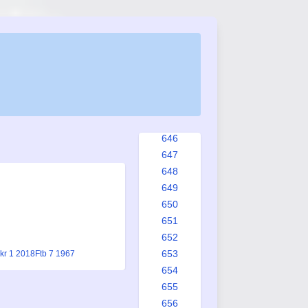
638
639
640
641
642
643
644
645
646
647
648
649
650
651
652
653
kr 1 2018
Ftb 7 1967
654
655
656