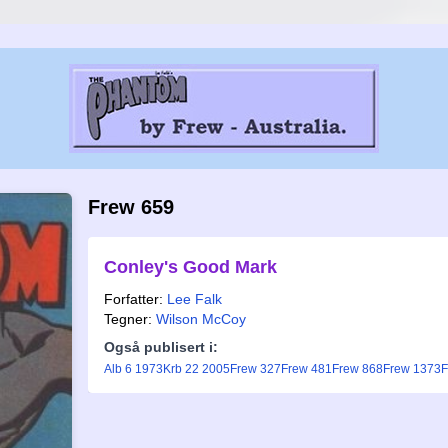
Frew 659
Conley's Good Mark
Forfatter:
Lee Falk
Tegner:
Wilson McCoy
Også publisert i:
Alb 6 1973
Krb 22 2005
Frew 327
Frew 481
Frew 868
Frew 1373
F