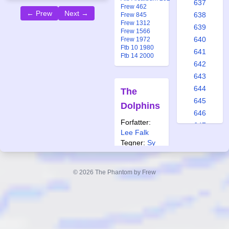
637
Frew 462
← Prew
Next →
638
Frew 845
Frew 1312
639
Frew 1566
640
Frew 1972
Ftb 10 1980
641
Ftb 14 2000
642
643
644
The
645
Dolphins
646
Forfatter:
647
Lee Falk
648
Tegner:
Sy
649
Barry
650
Også
© 2026 The Phantom by Frew
651
publisert i:
652
Frew 462
Frew 845
653
Frew 1343
654
Frew 1405
Ftb 12 2002
655