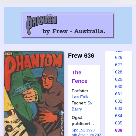
619
620
621
622
623
624
625
Frew 636
626
627
The
628
629
Fence
630
Forfatter:
631
Lee Falk
632
Tegner:
Sy
633
Barry
634
Også
635
publisert i:
636
Spc 152 1990
Alb Årsalbum 2023