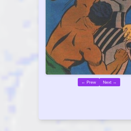
← Prew
Next →