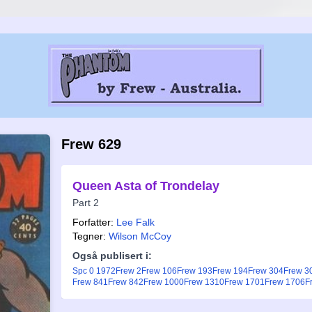
Frew 629
Queen Asta of Trondelay
Part 2
Forfatter:
Lee Falk
Tegner:
Wilson McCoy
Også publisert i:
Spc 0 1972
Frew 2
Frew 106
Frew 193
Frew 194
Frew 304
Frew 3
Frew 841
Frew 842
Frew 1000
Frew 1310
Frew 1701
Frew 1706
F