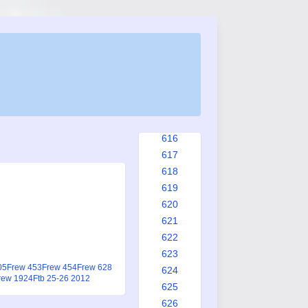
608
609
610
611
612
613
614
615
616
617
618
619
620
621
622
623
05
Frew 453
Frew 454
Frew 628
624
rew 1924
Ftb 25-26 2012
625
626