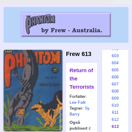
596
597
598
599
600
601
602
Frew 613
603
604
Return of
605
606
the
607
Terrorists
608
Forfatter:
609
Lee Falk
610
Tegner:
Sy
611
Barry
612
Også
613
publisert i: