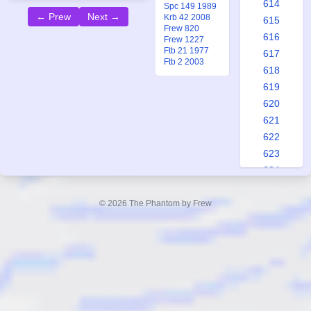
614
Spc 149 1989
← Prew
Next →
Krb 42 2008
615
Frew 820
616
Frew 1227
Ftb 21 1977
617
Ftb 2 2003
618
619
620
621
622
623
624
625
626
© 2026 The Phantom by Frew
627
628
629
630
631
632