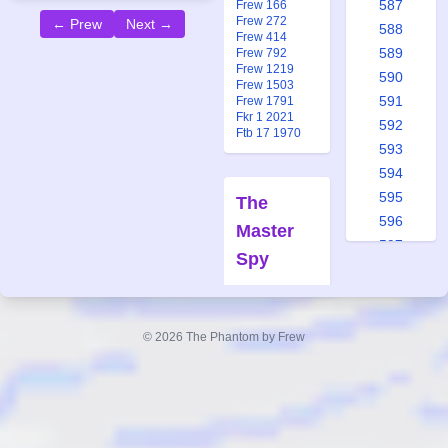
587
Frew 166
Frew 272
← Prew
Next →
588
Frew 414
589
Frew 792
Frew 1219
590
Frew 1503
591
Frew 1791
Fkr 1 2021
592
Ftb 17 1970
593
594
595
The
596
Master
597
Spy
598
Forfatter:
599
Lee Falk
600
Tegner:
© 2026 The Phantom by Frew
601
Wilson
602
McCoy
603
Også
604
publisert i:
605
Frew 166