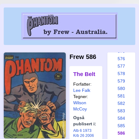
569
570
571
572
573
574
575
Frew 586
576
577
The Belt
578
579
Forfatter:
580
Lee Falk
581
Tegner:
Wilson
582
McCoy
583
Også
584
publisert i:
585
Alb 6 1973
586
Krb 26 2006