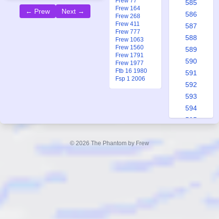
Frew 77
585
Frew 164
← Prew
Next →
586
Frew 268
Frew 411
587
Frew 777
588
Frew 1063
Frew 1560
589
Frew 1791
590
Frew 1977
Ftb 16 1980
591
Fsp 1 2006
592
593
594
595
596
597
© 2026 The Phantom by Frew
598
599
600
601
602
603