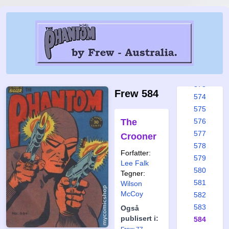
567
568
569
570
571
572
573
Frew 584
574
575
The
576
577
Crooner
578
Forfatter:
579
Lee Falk
580
Tegner:
581
Wilson
McCoy
582
583
Også
publisert i:
584