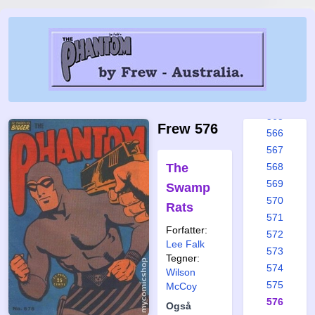
559
560
561
562
563
564
565
Frew 576
566
567
The
568
569
Swamp
570
Rats
571
Forfatter:
572
Lee Falk
573
Tegner:
574
Wilson
575
McCoy
576
Også