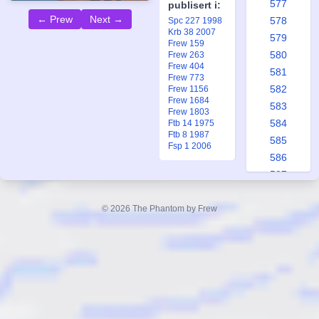
577
publisert i:
← Prew
Next →
578
Spc 227 1998
Krb 38 2007
579
Frew 159
580
Frew 263
Frew 404
581
Frew 773
582
Frew 1156
Frew 1684
583
Frew 1803
584
Ftb 14 1975
Ftb 8 1987
585
Fsp 1 2006
586
587
588
589
© 2026 The Phantom by Frew
590
591
592
593
594
595