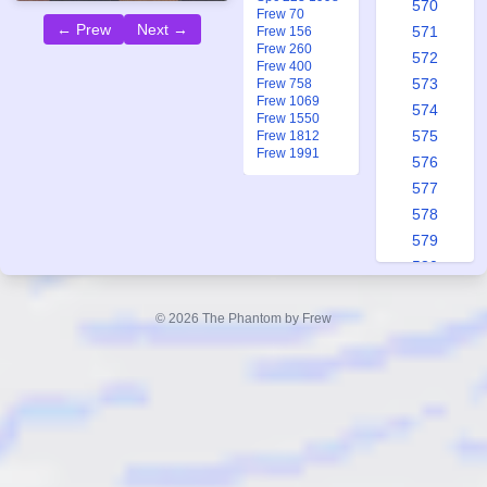
570
Frew 70
← Prew
Next →
571
Frew 156
Frew 260
572
Frew 400
573
Frew 758
Frew 1069
574
Frew 1550
575
Frew 1812
Frew 1991
576
577
578
579
580
581
582
© 2026 The Phantom by Frew
583
584
585
586
587
588