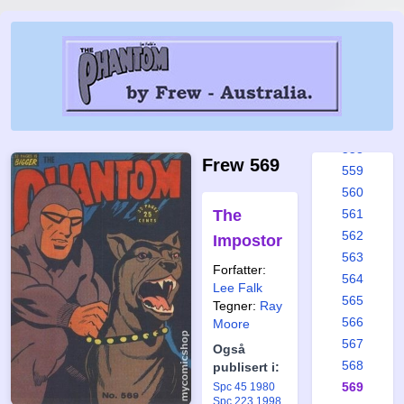
552
553
554
555
556
557
558
Frew 569
559
560
The
561
562
Impostor
563
Forfatter:
564
Lee Falk
565
Tegner:
Ray
566
Moore
567
Også
568
publisert i:
569
Spc 45 1980
Spc 223 1998