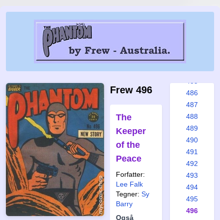
479
480
481
482
483
484
485
Frew 496
486
487
The
488
489
Keeper
490
of the
491
Peace
492
Forfatter:
493
Lee Falk
494
Tegner:
Sy
495
Barry
496
Også