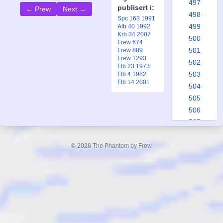
497
publisert i:
← Prew
Next →
498
Spc 163 1991
499
Alb 40 1992
Krb 34 2007
500
Frew 674
501
Frew 889
Frew 1293
502
Ftb 23 1973
503
Ftb 4 1982
Ftb 14 2001
504
505
506
507
508
509
© 2026 The Phantom by Frew
510
511
512
513
514
515