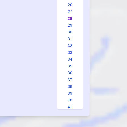
26
27
28
29
30
31
32
33
34
35
36
37
38
39
40
41
42
43