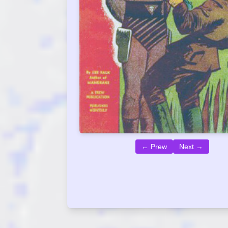
← Prew
Next →