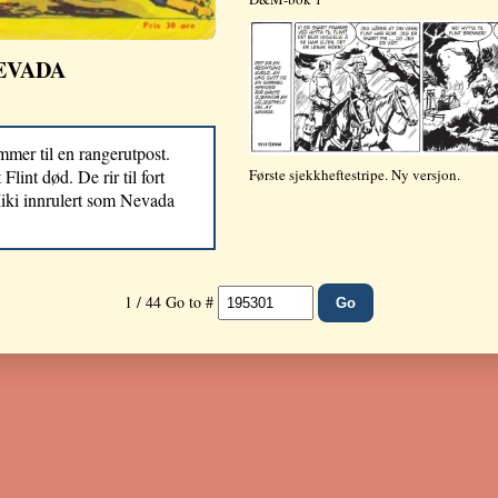
NEVADA
mer til en rangerutpost.
Første sjekkheftestripe. Ny versjon.
Flint død. De rir til fort
Miki innrulert som Nevada
1 / 44
Go to #
Go