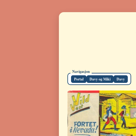
Navigasjon
Portal
Davy og Miki
Davy