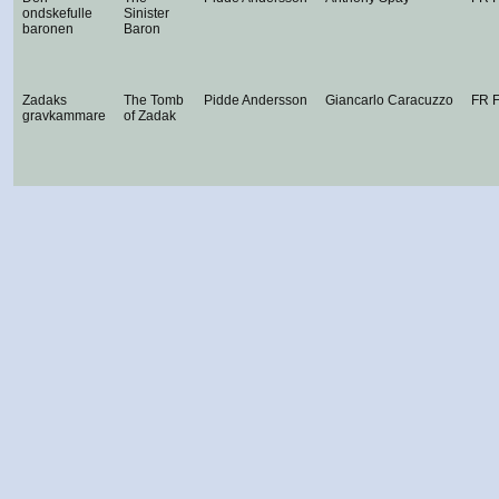
ondskefulle
Sinister
baronen
Baron
Zadaks
The Tomb
Pidde Andersson
Giancarlo Caracuzzo
FR 
gravkammare
of Zadak