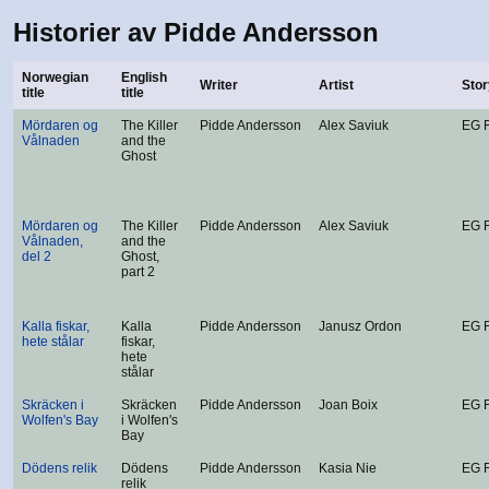
Historier av Pidde Andersson
Norwegian
English
Writer
Artist
Stor
title
title
Mördaren og
The Killer
Pidde Andersson
Alex Saviuk
EG 
Vålnaden
and the
Ghost
Mördaren og
The Killer
Pidde Andersson
Alex Saviuk
EG 
Vålnaden,
and the
del 2
Ghost,
part 2
Kalla fiskar,
Kalla
Pidde Andersson
Janusz Ordon
EG 
hete stålar
fiskar,
hete
stålar
Skräcken i
Skräcken
Pidde Andersson
Joan Boix
EG 
Wolfen's Bay
i Wolfen's
Bay
Dödens relik
Dödens
Pidde Andersson
Kasia Nie
EG 
relik