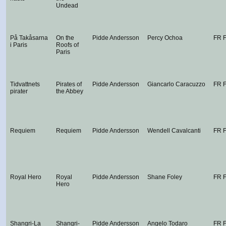
Undead
På Takåsarna
On the
Pidde Andersson
Percy Ochoa
FR 
i Paris
Roofs of
Paris
Tidvattnets
Pirates of
Pidde Andersson
Giancarlo Caracuzzo
FR 
pirater
the Abbey
Requiem
Requiem
Pidde Andersson
Wendell Cavalcanti
FR 
Royal Hero
Royal
Pidde Andersson
Shane Foley
FR 
Hero
Shangri-La
Shangri-
Pidde Andersson
Angelo Todaro
FR 