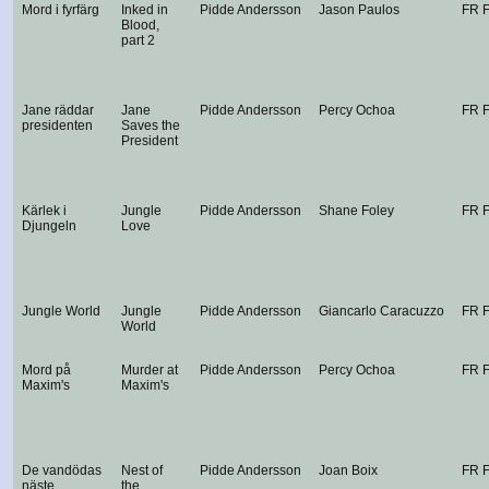
Mord i fyrfärg
Inked in
Pidde Andersson
Jason Paulos
FR 
Blood,
part 2
Jane räddar
Jane
Pidde Andersson
Percy Ochoa
FR 
presidenten
Saves the
President
Kärlek i
Jungle
Pidde Andersson
Shane Foley
FR 
Djungeln
Love
Jungle World
Jungle
Pidde Andersson
Giancarlo Caracuzzo
FR 
World
Mord på
Murder at
Pidde Andersson
Percy Ochoa
FR 
Maxim's
Maxim's
De vandödas
Nest of
Pidde Andersson
Joan Boix
FR 
näste
the