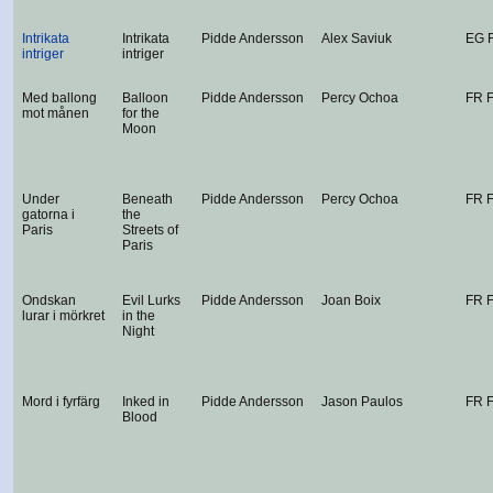
Intrikata
Intrikata
Pidde Andersson
Alex Saviuk
EG 
intriger
intriger
Med ballong
Balloon
Pidde Andersson
Percy Ochoa
FR 
mot månen
for the
Moon
Under
Beneath
Pidde Andersson
Percy Ochoa
FR 
gatorna i
the
Paris
Streets of
Paris
Ondskan
Evil Lurks
Pidde Andersson
Joan Boix
FR 
lurar i mörkret
in the
Night
Mord i fyrfärg
Inked in
Pidde Andersson
Jason Paulos
FR 
Blood