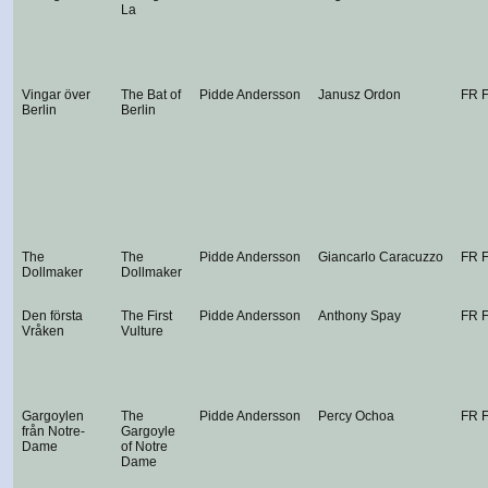
La
Vingar över
The Bat of
Pidde Andersson
Janusz Ordon
FR 
Berlin
Berlin
The
The
Pidde Andersson
Giancarlo Caracuzzo
FR 
Dollmaker
Dollmaker
Den första
The First
Pidde Andersson
Anthony Spay
FR 
Vråken
Vulture
Gargoylen
The
Pidde Andersson
Percy Ochoa
FR 
från Notre-
Gargoyle
Dame
of Notre
Dame