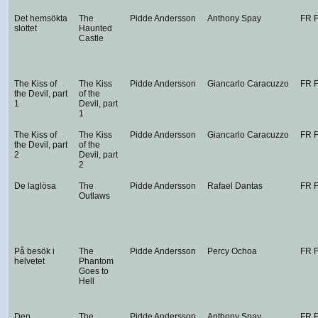
Det hemsökta
The
Pidde Andersson
Anthony Spay
FR 
slottet
Haunted
Castle
The Kiss of
The Kiss
Pidde Andersson
Giancarlo Caracuzzo
FR 
the Devil, part
of the
1
Devil, part
1
The Kiss of
The Kiss
Pidde Andersson
Giancarlo Caracuzzo
FR 
the Devil, part
of the
2
Devil, part
2
De laglösa
The
Pidde Andersson
Rafael Dantas
FR 
Outlaws
På besök i
The
Pidde Andersson
Percy Ochoa
FR 
helvetet
Phantom
Goes to
Hell
Den
The
Pidde Andersson
Anthony Spay
FR 