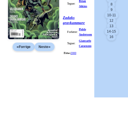
Brian
Tegner:
8
Atkins
9
10-11
Zadaks
12
gravkammare
13
Pidde
14-15
Forfatter:
Andersson
16
Giancarlo
Tegner:
Caracuzzo
«
»
Forrige
Neste
Frew:
2000