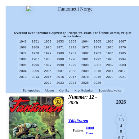
Oversikt over Fantomet-utgivelser i Norge fra 1949. For å finne ut mer, velg et
år fra listen.
1949
1951
1952
1953
1954
1964
1965
1966
1967
1968
1969
1970
1971
1972
1973
1974
1975
1976
1977
1978
1979
1980
1981
1982
1983
1984
1985
1986
1987
1988
1989
1990
1991
1992
1993
1994
1995
1996
1997
1998
1999
2000
2001
2002
2003
2004
2005
2006
2007
2008
2009
2010
2011
2012
2013
2014
2015
2016
2017
2018
2019
2020
2021
2022
2023
2024
2025
2026
Seriepocket
Album
Krønike
Krønikebøker
Spesialutgivelser
Nummer: 12 -
2026
2026
1
2-3
Välgöraren
4
Bernd
Forfatter:
5
Frenz
6-7