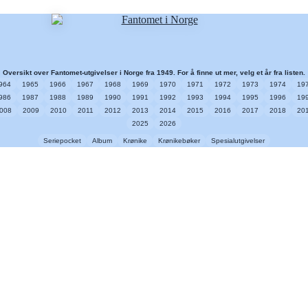
Oversikt over Fantomet-utgivelser i Norge fra 1949. For å finne ut mer, velg et år fra listen.
964
1965
1966
1967
1968
1969
1970
1971
1972
1973
1974
19
986
1987
1988
1989
1990
1991
1992
1993
1994
1995
1996
19
008
2009
2010
2011
2012
2013
2014
2015
2016
2017
2018
20
2025
2026
Seriepocket
Album
Krønike
Krønikebøker
Spesialutgivelser