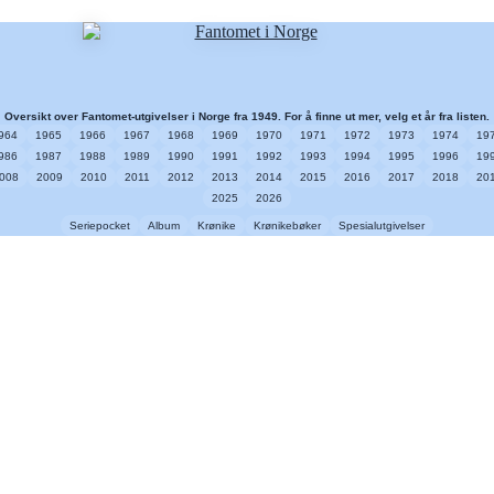
Oversikt over Fantomet-utgivelser i Norge fra 1949. For å finne ut mer, velg et år fra listen.
964
1965
1966
1967
1968
1969
1970
1971
1972
1973
1974
19
986
1987
1988
1989
1990
1991
1992
1993
1994
1995
1996
19
008
2009
2010
2011
2012
2013
2014
2015
2016
2017
2018
20
2025
2026
Seriepocket
Album
Krønike
Krønikebøker
Spesialutgivelser