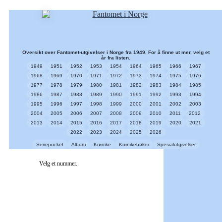
Oversikt over Fantomet-utgivelser i Norge fra 1949. For å finne ut mer, velg et
år fra listen.
1949
1951
1952
1953
1954
1964
1965
1966
1967
1968
1969
1970
1971
1972
1973
1974
1975
1976
1977
1978
1979
1980
1981
1982
1983
1984
1985
1986
1987
1988
1989
1990
1991
1992
1993
1994
1995
1996
1997
1998
1999
2000
2001
2002
2003
2004
2005
2006
2007
2008
2009
2010
2011
2012
2013
2014
2015
2016
2017
2018
2019
2020
2021
2022
2023
2024
2025
2026
Seriepocket
Album
Krønike
Krønikebøker
Spesialutgivelser
Velg et nummer.