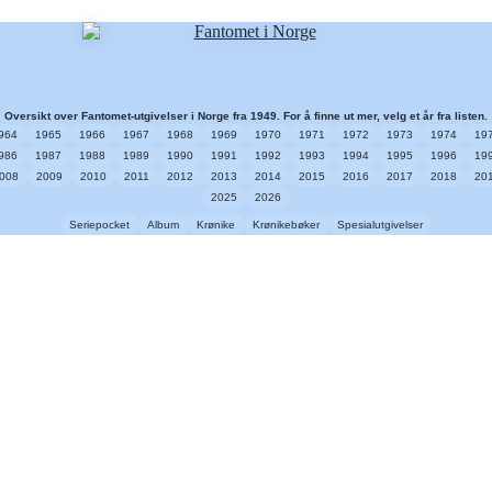
Oversikt over Fantomet-utgivelser i Norge fra 1949. For å finne ut mer, velg et år fra listen.
964
1965
1966
1967
1968
1969
1970
1971
1972
1973
1974
19
986
1987
1988
1989
1990
1991
1992
1993
1994
1995
1996
19
008
2009
2010
2011
2012
2013
2014
2015
2016
2017
2018
20
2025
2026
Seriepocket
Album
Krønike
Krønikebøker
Spesialutgivelser