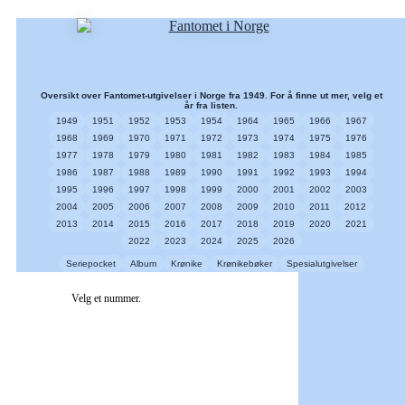
Oversikt over Fantomet-utgivelser i Norge fra 1949. For å finne ut mer, velg et
år fra listen.
1949
1951
1952
1953
1954
1964
1965
1966
1967
1968
1969
1970
1971
1972
1973
1974
1975
1976
1977
1978
1979
1980
1981
1982
1983
1984
1985
1986
1987
1988
1989
1990
1991
1992
1993
1994
1995
1996
1997
1998
1999
2000
2001
2002
2003
2004
2005
2006
2007
2008
2009
2010
2011
2012
2013
2014
2015
2016
2017
2018
2019
2020
2021
2022
2023
2024
2025
2026
Seriepocket
Album
Krønike
Krønikebøker
Spesialutgivelser
Velg et nummer.