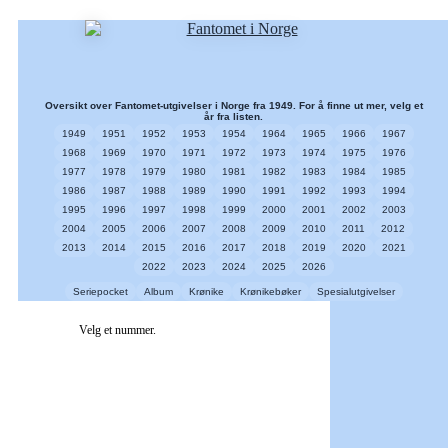
Oversikt over Fantomet-utgivelser i Norge fra 1949. For å finne ut mer, velg et
år fra listen.
1949
1951
1952
1953
1954
1964
1965
1966
1967
1968
1969
1970
1971
1972
1973
1974
1975
1976
1977
1978
1979
1980
1981
1982
1983
1984
1985
1986
1987
1988
1989
1990
1991
1992
1993
1994
1995
1996
1997
1998
1999
2000
2001
2002
2003
2004
2005
2006
2007
2008
2009
2010
2011
2012
2013
2014
2015
2016
2017
2018
2019
2020
2021
2022
2023
2024
2025
2026
Seriepocket
Album
Krønike
Krønikebøker
Spesialutgivelser
Velg et nummer.