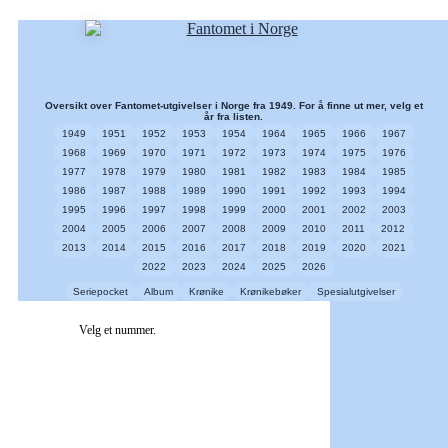
Oversikt over Fantomet-utgivelser i Norge fra 1949. For å finne ut mer, velg et
år fra listen.
1949
1951
1952
1953
1954
1964
1965
1966
1967
1968
1969
1970
1971
1972
1973
1974
1975
1976
1977
1978
1979
1980
1981
1982
1983
1984
1985
1986
1987
1988
1989
1990
1991
1992
1993
1994
1995
1996
1997
1998
1999
2000
2001
2002
2003
2004
2005
2006
2007
2008
2009
2010
2011
2012
2013
2014
2015
2016
2017
2018
2019
2020
2021
2022
2023
2024
2025
2026
Seriepocket
Album
Krønike
Krønikebøker
Spesialutgivelser
Velg et nummer.