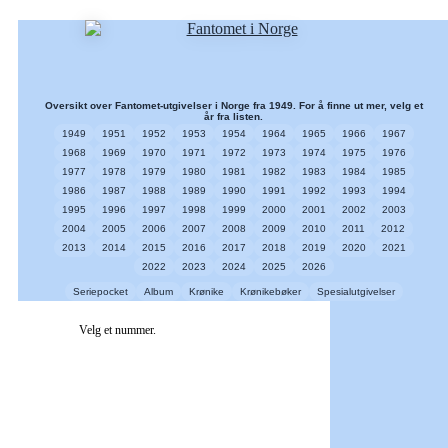
Oversikt over Fantomet-utgivelser i Norge fra 1949. For å finne ut mer, velg et
år fra listen.
1949
1951
1952
1953
1954
1964
1965
1966
1967
1968
1969
1970
1971
1972
1973
1974
1975
1976
1977
1978
1979
1980
1981
1982
1983
1984
1985
1986
1987
1988
1989
1990
1991
1992
1993
1994
1995
1996
1997
1998
1999
2000
2001
2002
2003
2004
2005
2006
2007
2008
2009
2010
2011
2012
2013
2014
2015
2016
2017
2018
2019
2020
2021
2022
2023
2024
2025
2026
Seriepocket
Album
Krønike
Krønikebøker
Spesialutgivelser
Velg et nummer.