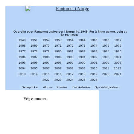
Oversikt over Fantomet-utgivelser i Norge fra 1949. For å finne ut mer, velg et
år fra listen.
1949
1951
1952
1953
1954
1964
1965
1966
1967
1968
1969
1970
1971
1972
1973
1974
1975
1976
1977
1978
1979
1980
1981
1982
1983
1984
1985
1986
1987
1988
1989
1990
1991
1992
1993
1994
1995
1996
1997
1998
1999
2000
2001
2002
2003
2004
2005
2006
2007
2008
2009
2010
2011
2012
2013
2014
2015
2016
2017
2018
2019
2020
2021
2022
2023
2024
2025
2026
Seriepocket
Album
Krønike
Krønikebøker
Spesialutgivelser
Velg et nummer.