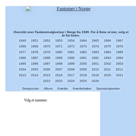
Oversikt over Fantomet-utgivelser i Norge fra 1949. For å finne ut mer, velg et
år fra listen.
1949
1951
1952
1953
1954
1964
1965
1966
1967
1968
1969
1970
1971
1972
1973
1974
1975
1976
1977
1978
1979
1980
1981
1982
1983
1984
1985
1986
1987
1988
1989
1990
1991
1992
1993
1994
1995
1996
1997
1998
1999
2000
2001
2002
2003
2004
2005
2006
2007
2008
2009
2010
2011
2012
2013
2014
2015
2016
2017
2018
2019
2020
2021
2022
2023
2024
2025
2026
Seriepocket
Album
Krønike
Krønikebøker
Spesialutgivelser
Velg et nummer.