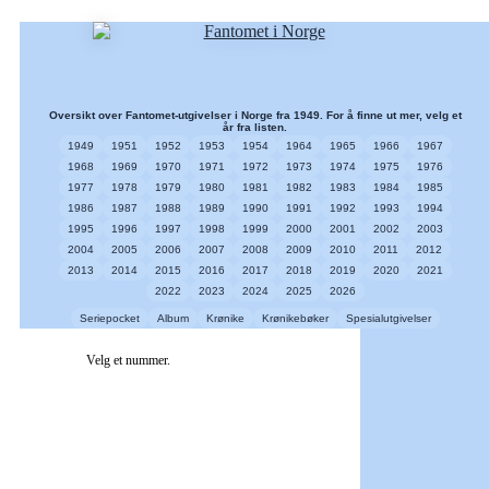
Oversikt over Fantomet-utgivelser i Norge fra 1949. For å finne ut mer, velg et
år fra listen.
1949
1951
1952
1953
1954
1964
1965
1966
1967
1968
1969
1970
1971
1972
1973
1974
1975
1976
1977
1978
1979
1980
1981
1982
1983
1984
1985
1986
1987
1988
1989
1990
1991
1992
1993
1994
1995
1996
1997
1998
1999
2000
2001
2002
2003
2004
2005
2006
2007
2008
2009
2010
2011
2012
2013
2014
2015
2016
2017
2018
2019
2020
2021
2022
2023
2024
2025
2026
Seriepocket
Album
Krønike
Krønikebøker
Spesialutgivelser
Velg et nummer.