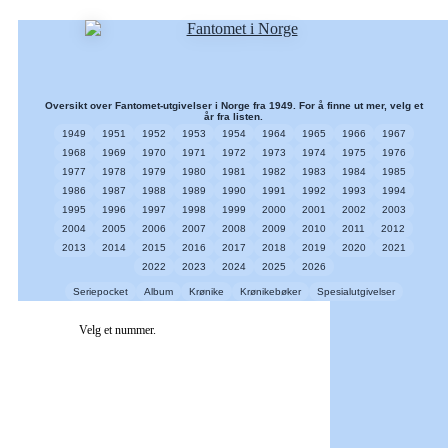
Oversikt over Fantomet-utgivelser i Norge fra 1949. For å finne ut mer, velg et
år fra listen.
1949
1951
1952
1953
1954
1964
1965
1966
1967
1968
1969
1970
1971
1972
1973
1974
1975
1976
1977
1978
1979
1980
1981
1982
1983
1984
1985
1986
1987
1988
1989
1990
1991
1992
1993
1994
1995
1996
1997
1998
1999
2000
2001
2002
2003
2004
2005
2006
2007
2008
2009
2010
2011
2012
2013
2014
2015
2016
2017
2018
2019
2020
2021
2022
2023
2024
2025
2026
Seriepocket
Album
Krønike
Krønikebøker
Spesialutgivelser
Velg et nummer.