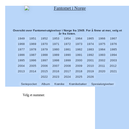
Oversikt over Fantomet-utgivelser i Norge fra 1949. For å finne ut mer, velg et
år fra listen.
1949
1951
1952
1953
1954
1964
1965
1966
1967
1968
1969
1970
1971
1972
1973
1974
1975
1976
1977
1978
1979
1980
1981
1982
1983
1984
1985
1986
1987
1988
1989
1990
1991
1992
1993
1994
1995
1996
1997
1998
1999
2000
2001
2002
2003
2004
2005
2006
2007
2008
2009
2010
2011
2012
2013
2014
2015
2016
2017
2018
2019
2020
2021
2022
2023
2024
2025
2026
Seriepocket
Album
Krønike
Krønikebøker
Spesialutgivelser
Velg et nummer.