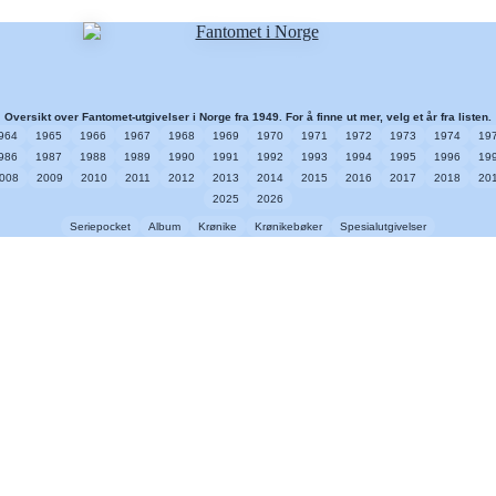
Oversikt over Fantomet-utgivelser i Norge fra 1949. For å finne ut mer, velg et år fra listen.
964
1965
1966
1967
1968
1969
1970
1971
1972
1973
1974
19
986
1987
1988
1989
1990
1991
1992
1993
1994
1995
1996
19
008
2009
2010
2011
2012
2013
2014
2015
2016
2017
2018
20
2025
2026
Seriepocket
Album
Krønike
Krønikebøker
Spesialutgivelser