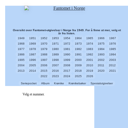
Oversikt over Fantomet-utgivelser i Norge fra 1949. For å finne ut mer, velg et
år fra listen.
1949
1951
1952
1953
1954
1964
1965
1966
1967
1968
1969
1970
1971
1972
1973
1974
1975
1976
1977
1978
1979
1980
1981
1982
1983
1984
1985
1986
1987
1988
1989
1990
1991
1992
1993
1994
1995
1996
1997
1998
1999
2000
2001
2002
2003
2004
2005
2006
2007
2008
2009
2010
2011
2012
2013
2014
2015
2016
2017
2018
2019
2020
2021
2022
2023
2024
2025
2026
Seriepocket
Album
Krønike
Krønikebøker
Spesialutgivelser
Velg et nummer.