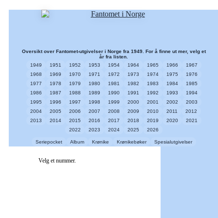
Oversikt over Fantomet-utgivelser i Norge fra 1949. For å finne ut mer, velg et
år fra listen.
1949
1951
1952
1953
1954
1964
1965
1966
1967
1968
1969
1970
1971
1972
1973
1974
1975
1976
1977
1978
1979
1980
1981
1982
1983
1984
1985
1986
1987
1988
1989
1990
1991
1992
1993
1994
1995
1996
1997
1998
1999
2000
2001
2002
2003
2004
2005
2006
2007
2008
2009
2010
2011
2012
2013
2014
2015
2016
2017
2018
2019
2020
2021
2022
2023
2024
2025
2026
Seriepocket
Album
Krønike
Krønikebøker
Spesialutgivelser
Velg et nummer.