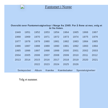
Oversikt over Fantomet-utgivelser i Norge fra 1949. For å finne ut mer, velg et
år fra listen.
1949
1951
1952
1953
1954
1964
1965
1966
1967
1968
1969
1970
1971
1972
1973
1974
1975
1976
1977
1978
1979
1980
1981
1982
1983
1984
1985
1986
1987
1988
1989
1990
1991
1992
1993
1994
1995
1996
1997
1998
1999
2000
2001
2002
2003
2004
2005
2006
2007
2008
2009
2010
2011
2012
2013
2014
2015
2016
2017
2018
2019
2020
2021
2022
2023
2024
2025
2026
Seriepocket
Album
Krønike
Krønikebøker
Spesialutgivelser
Velg et nummer.