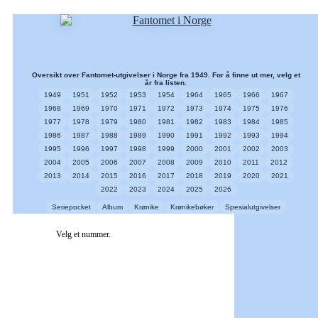
Oversikt over Fantomet-utgivelser i Norge fra 1949. For å finne ut mer, velg et
år fra listen.
1949
1951
1952
1953
1954
1964
1965
1966
1967
1968
1969
1970
1971
1972
1973
1974
1975
1976
1977
1978
1979
1980
1981
1982
1983
1984
1985
1986
1987
1988
1989
1990
1991
1992
1993
1994
1995
1996
1997
1998
1999
2000
2001
2002
2003
2004
2005
2006
2007
2008
2009
2010
2011
2012
2013
2014
2015
2016
2017
2018
2019
2020
2021
2022
2023
2024
2025
2026
Seriepocket
Album
Krønike
Krønikebøker
Spesialutgivelser
Velg et nummer.