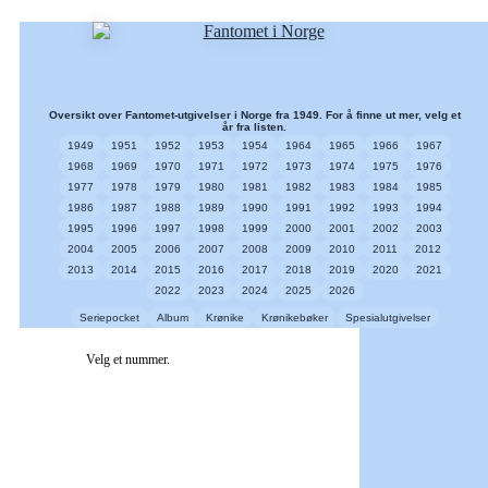
Oversikt over Fantomet-utgivelser i Norge fra 1949. For å finne ut mer, velg et
år fra listen.
1949
1951
1952
1953
1954
1964
1965
1966
1967
1968
1969
1970
1971
1972
1973
1974
1975
1976
1977
1978
1979
1980
1981
1982
1983
1984
1985
1986
1987
1988
1989
1990
1991
1992
1993
1994
1995
1996
1997
1998
1999
2000
2001
2002
2003
2004
2005
2006
2007
2008
2009
2010
2011
2012
2013
2014
2015
2016
2017
2018
2019
2020
2021
2022
2023
2024
2025
2026
Seriepocket
Album
Krønike
Krønikebøker
Spesialutgivelser
Velg et nummer.