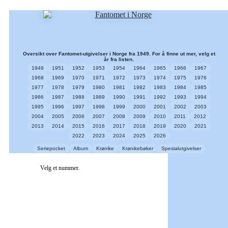
Oversikt over Fantomet-utgivelser i Norge fra 1949. For å finne ut mer, velg et
år fra listen.
1949
1951
1952
1953
1954
1964
1965
1966
1967
1968
1969
1970
1971
1972
1973
1974
1975
1976
1977
1978
1979
1980
1981
1982
1983
1984
1985
1986
1987
1988
1989
1990
1991
1992
1993
1994
1995
1996
1997
1998
1999
2000
2001
2002
2003
2004
2005
2006
2007
2008
2009
2010
2011
2012
2013
2014
2015
2016
2017
2018
2019
2020
2021
2022
2023
2024
2025
2026
Seriepocket
Album
Krønike
Krønikebøker
Spesialutgivelser
Velg et nummer.