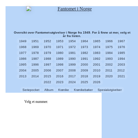
Oversikt over Fantomet-utgivelser i Norge fra 1949. For å finne ut mer, velg et
år fra listen.
1949
1951
1952
1953
1954
1964
1965
1966
1967
1968
1969
1970
1971
1972
1973
1974
1975
1976
1977
1978
1979
1980
1981
1982
1983
1984
1985
1986
1987
1988
1989
1990
1991
1992
1993
1994
1995
1996
1997
1998
1999
2000
2001
2002
2003
2004
2005
2006
2007
2008
2009
2010
2011
2012
2013
2014
2015
2016
2017
2018
2019
2020
2021
2022
2023
2024
2025
2026
Seriepocket
Album
Krønike
Krønikebøker
Spesialutgivelser
Velg et nummer.