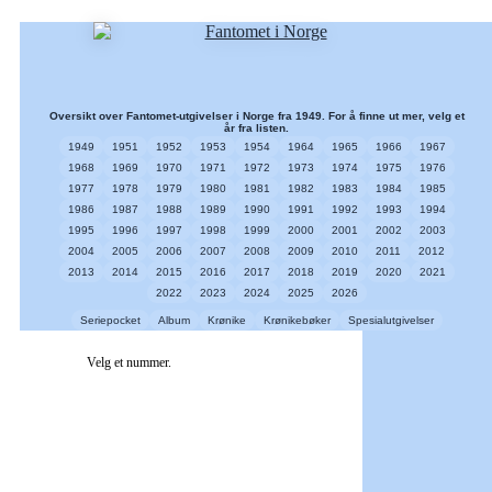
Oversikt over Fantomet-utgivelser i Norge fra 1949. For å finne ut mer, velg et
år fra listen.
1949
1951
1952
1953
1954
1964
1965
1966
1967
1968
1969
1970
1971
1972
1973
1974
1975
1976
1977
1978
1979
1980
1981
1982
1983
1984
1985
1986
1987
1988
1989
1990
1991
1992
1993
1994
1995
1996
1997
1998
1999
2000
2001
2002
2003
2004
2005
2006
2007
2008
2009
2010
2011
2012
2013
2014
2015
2016
2017
2018
2019
2020
2021
2022
2023
2024
2025
2026
Seriepocket
Album
Krønike
Krønikebøker
Spesialutgivelser
Velg et nummer.