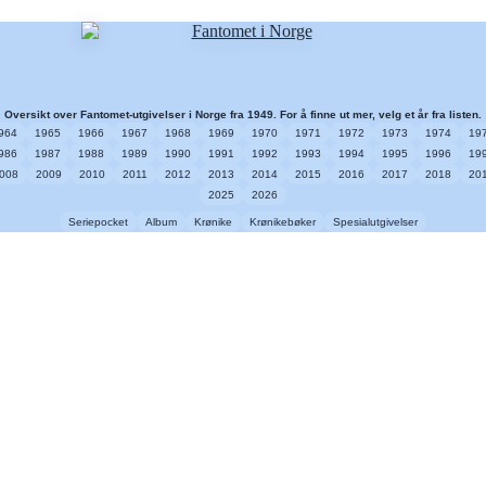
Oversikt over Fantomet-utgivelser i Norge fra 1949. For å finne ut mer, velg et år fra listen.
964
1965
1966
1967
1968
1969
1970
1971
1972
1973
1974
19
986
1987
1988
1989
1990
1991
1992
1993
1994
1995
1996
19
008
2009
2010
2011
2012
2013
2014
2015
2016
2017
2018
20
2025
2026
Seriepocket
Album
Krønike
Krønikebøker
Spesialutgivelser