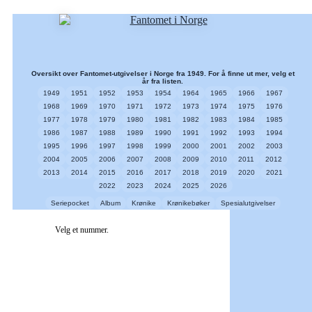
Oversikt over Fantomet-utgivelser i Norge fra 1949. For å finne ut mer, velg et
år fra listen.
1949
1951
1952
1953
1954
1964
1965
1966
1967
1968
1969
1970
1971
1972
1973
1974
1975
1976
1977
1978
1979
1980
1981
1982
1983
1984
1985
1986
1987
1988
1989
1990
1991
1992
1993
1994
1995
1996
1997
1998
1999
2000
2001
2002
2003
2004
2005
2006
2007
2008
2009
2010
2011
2012
2013
2014
2015
2016
2017
2018
2019
2020
2021
2022
2023
2024
2025
2026
Seriepocket
Album
Krønike
Krønikebøker
Spesialutgivelser
Velg et nummer.