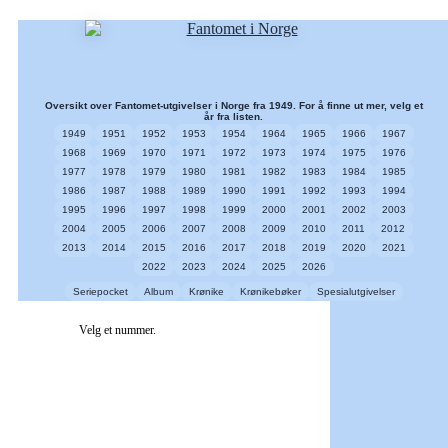
Oversikt over Fantomet-utgivelser i Norge fra 1949. For å finne ut mer, velg et
år fra listen.
1949
1951
1952
1953
1954
1964
1965
1966
1967
1968
1969
1970
1971
1972
1973
1974
1975
1976
1977
1978
1979
1980
1981
1982
1983
1984
1985
1986
1987
1988
1989
1990
1991
1992
1993
1994
1995
1996
1997
1998
1999
2000
2001
2002
2003
2004
2005
2006
2007
2008
2009
2010
2011
2012
2013
2014
2015
2016
2017
2018
2019
2020
2021
2022
2023
2024
2025
2026
Seriepocket
Album
Krønike
Krønikebøker
Spesialutgivelser
Velg et nummer.