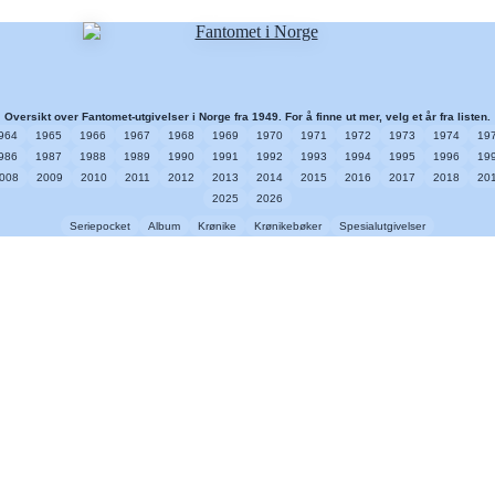
Oversikt over Fantomet-utgivelser i Norge fra 1949. For å finne ut mer, velg et år fra listen.
964
1965
1966
1967
1968
1969
1970
1971
1972
1973
1974
19
986
1987
1988
1989
1990
1991
1992
1993
1994
1995
1996
19
008
2009
2010
2011
2012
2013
2014
2015
2016
2017
2018
20
2025
2026
Seriepocket
Album
Krønike
Krønikebøker
Spesialutgivelser