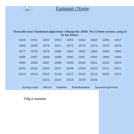
Oversikt over Fantomet-utgivelser i Norge fra 1949. For å finne ut mer, velg et
år fra listen.
1949
1951
1952
1953
1954
1964
1965
1966
1967
1968
1969
1970
1971
1972
1973
1974
1975
1976
1977
1978
1979
1980
1981
1982
1983
1984
1985
1986
1987
1988
1989
1990
1991
1992
1993
1994
1995
1996
1997
1998
1999
2000
2001
2002
2003
2004
2005
2006
2007
2008
2009
2010
2011
2012
2013
2014
2015
2016
2017
2018
2019
2020
2021
2022
2023
2024
2025
2026
Seriepocket
Album
Krønike
Krønikebøker
Spesialutgivelser
Velg et nummer.