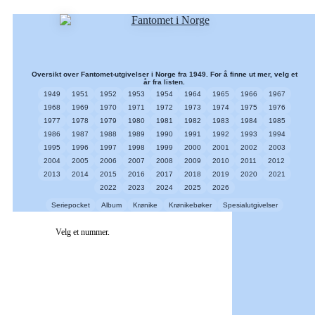
Oversikt over Fantomet-utgivelser i Norge fra 1949. For å finne ut mer, velg et
år fra listen.
1949
1951
1952
1953
1954
1964
1965
1966
1967
1968
1969
1970
1971
1972
1973
1974
1975
1976
1977
1978
1979
1980
1981
1982
1983
1984
1985
1986
1987
1988
1989
1990
1991
1992
1993
1994
1995
1996
1997
1998
1999
2000
2001
2002
2003
2004
2005
2006
2007
2008
2009
2010
2011
2012
2013
2014
2015
2016
2017
2018
2019
2020
2021
2022
2023
2024
2025
2026
Seriepocket
Album
Krønike
Krønikebøker
Spesialutgivelser
Velg et nummer.